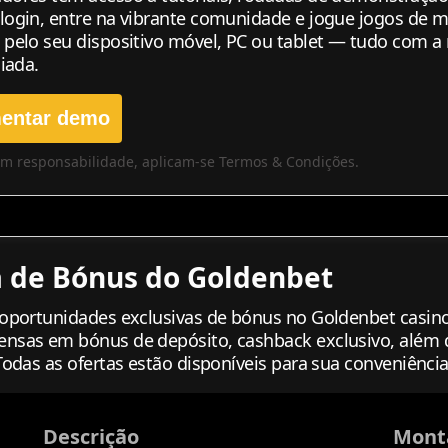
login, entre na vibrante comunidade e jogue jogos de m
 pelo seu dispositivo móvel, PC ou tablet — tudo com a
ciada.
entar demo
om responsabilidade, aplicam-se Termos & Condições.
a de Bónus do Goldenbet
 oportunidades exclusivas de bónus no Goldenbet casin
nsas em bónus de depósito, cashback exclusivo, além
Todas as ofertas estão disponíveis para sua conveniência 
Descrição
Mont