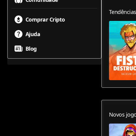
Tendência
Comprar Cripto
Ajuda
Blog
Novos jog