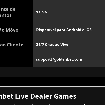
ente de
97.5%
ntos
ão Móvel
Disponível para Android e iOS
 ao Cliente
24/7 Chat ao Vivo
support@goldenbet.com
nbet Live Dealer Games