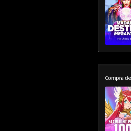
Compra de